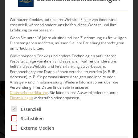
Stellen Sie sich Ihr Weihnachtsmenü ganz
bequem selbst zusammen: „All Time Favorites“
wie die feine Gänsekeule oder Gänsebrust aus
Wir nutzen Cookies auf unserer Website. Einige von ihnen sind
artgerechter Freilandhaltung schonend
essenziell, während andere uns helfen, diese Website und Ihre
Erfahrung zu verbessern.
zubereitet. Ebenso den Entenbraten an Rot-
Wenn Sie unter 16 Jahre alt sind und Ihre Zustimmung zu freiwilligen
oder Grünkohl mit feinen Knödeln oder wählen
Diensten geben möchten, müssen Sie Ihre Erziehungsberechtigten
Sie den Berliner Klassiker „Würstchen und
um Erlaubnis bitten.
Kartoffelsalat“. Ungetrübte Weihnachtsfreude
Wir verwenden Cookies und andere Technologien auf unserer
für Vegetarier schaffen Sie mit unseren Linsen-
Website. Einige von ihnen sind essenziell, während andere uns
helfen, diese Website und Ihre Erfahrung zu verbessern.
Maronen-Medaillons an feiner Zwiebelsauce.
Personenbezogene Daten können verarbeitet werden (z. B. IP-
Adressen), z. B. für personalisierte Anzeigen und Inhalte oder
Anzeigen- und Inhaltsmessung.
Weitere Informationen über die
Verwendung Ihrer Daten finden Sie in unserer
Datenschutzerklärung
.
Sie können Ihre Auswahl jederzeit unter
Einstellungen
widerrufen oder anpassen.
Es folgt eine Liste der Service-Gruppen, für die eine 
Essenziell
HUMMER
Statistiken
Externe Medien