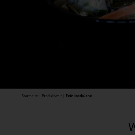
Startseite
|
Produktwelt
|
Feinkostküche
W