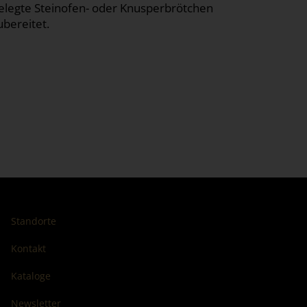
elegte Steinofen- oder Knusperbrötchen
ubereitet.
Standorte
Kontakt
Kataloge
Newsletter