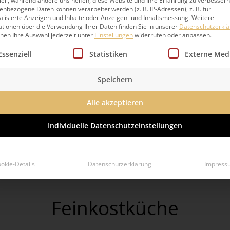
ell, während andere uns helfen, diese Website und Ihre Erfahrung zu verbessern
nbezogene Daten können verarbeitet werden (z. B. IP-Adressen), z. B. für
alisierte Anzeigen und Inhalte oder Anzeigen- und Inhaltsmessung.
Weitere
ationen über die Verwendung Ihrer Daten finden Sie in unserer
Datenschutzerkl
nnen Ihre Auswahl jederzeit unter
Einstellungen
widerrufen oder anpassen.
lgt eine Liste der Service-Gruppen, für die eine Einwillig
Essenziell
Statistiken
Externe Med
Speichern
nverwechselbaren Stil.
Dafür erlauben wir uns, Querden
Alle akzeptieren
se wilden Ideen zu experimentieren, fusionieren, kreieren.
Individuelle Datenschutzeinstellungen
ur bei LINDNER gibt.
….
Mehr über die LINDNER Küche er
okie-Details
Datenschutzerklärung
Impress
Feinkostküche