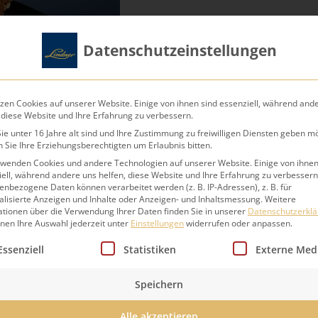
Datenschutzeinstellungen
zen Cookies auf unserer Website. Einige von ihnen sind essenziell, während and
 diese Website und Ihre Erfahrung zu verbessern.
e unter 16 Jahre alt sind und Ihre Zustimmung zu freiwilligen Diensten geben m
 Sie Ihre Erziehungsberechtigten um Erlaubnis bitten.
rwenden Cookies und andere Technologien auf unserer Website. Einige von ihnen
ell, während andere uns helfen, diese Website und Ihre Erfahrung zu verbessern
nbezogene Daten können verarbeitet werden (z. B. IP-Adressen), z. B. für
alisierte Anzeigen und Inhalte oder Anzeigen- und Inhaltsmessung.
Weitere
ationen über die Verwendung Ihrer Daten finden Sie in unserer
Datenschutzerkl
nnen Ihre Auswahl jederzeit unter
Einstellungen
widerrufen oder anpassen.
lgt eine Liste der Service-Gruppen, für die eine Einwillig
Essenziell
Statistiken
Externe Med
Wir beraten Si
Speichern
Alle akzeptieren