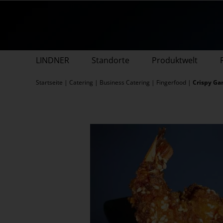
Zum
Inhalt
springen
LINDNER
Standorte
Produktwelt
Startseite
|
Catering
|
Business Catering
|
Fingerfood
|
Crispy G