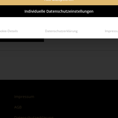
Berlin:
030 71091-11
catering-berlin@lindner-e
Individuelle Datenschutzeinstellungen
Hamburg:
040 7344 95-
okie-Details
Datenschutzerklärung
Impress
catering-hamburg@lindner
Impressum
AGB
Datenschutzerklärung