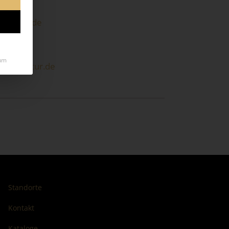
sskultur.de
222
um
-esskultur.de
Standorte
Kontakt
Kataloge