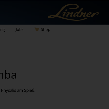
ung
Jobs
Shop
mba
 Physalis am Spieß