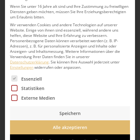
Wenn Sie unter 16 Jahre alt sind und Ihre Zustimmung zu freiwilligen
Diensten geben möchten, müssen Sie Ihre Erziehungsberechtigten
um Erlaubnis bitten.
Wir verwenden Cookies und andere Technologien auf unserer
Wir beraten Sie gern.
Website. Einige von ihnen sind essenziell, während andere uns
helfen, diese Website und Ihre Erfahrung zu verbessern.
Personenbezogene Daten können verarbeitet werden (z. B. IP-
Berlin:
030 71091-11
Adressen), z. B. für personalisierte Anzeigen und Inhalte oder
Anzeigen- und Inhaltsmessung.
Weitere Informationen über die
Verwendung Ihrer Daten finden Sie in unserer
catering-berlin@lindner-esskultur.de
Datenschutzerklärung
.
Sie können Ihre Auswahl jederzeit unter
Einstellungen
widerrufen oder anpassen.
Hamburg:
040 7344 95-222
Es folgt eine Liste der Service-Gruppen, für die eine 
Essenziell
catering-hamburg@lindner-esskultur.de
Statistiken
Externe Medien
Speichern
Alle akzeptieren