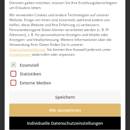
Diensten geben möchten, müssen Sie Ihre Erziehungsberechtigten
um Erlaubnis bitten.
Wir beraten Sie gern.
Wir verwenden Cookies und andere Technologien auf unserer
Website. Einige von ihnen sind essenziell, während andere uns
helfen, diese Website und Ihre Erfahrung zu verbessern.
Berlin:
030 71091-11
Personenbezogene Daten können verarbeitet werden (z. B. IP-
Adressen), z. B. für personalisierte Anzeigen und Inhalte oder
catering-berlin@lindner-esskultur.de
Anzeigen- und Inhaltsmessung.
Weitere Informationen über die
Verwendung Ihrer Daten finden Sie in unserer
Datenschutzerklärung
.
Sie können Ihre Auswahl jederzeit unter
Hamburg:
040 7344 95-222
Einstellungen
widerrufen oder anpassen.
Es folgt eine Liste der Service-Gruppen, für die eine 
catering-hamburg@lindner-esskultur.de
Essenziell
Statistiken
Externe Medien
Speichern
Alle akzeptieren
Individuelle Datenschutzeinstellungen