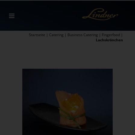
Zum
Inhalt
springen
Startseite
|
Catering
|
Business Catering
|
Fingerfood
|
Lachskrönchen