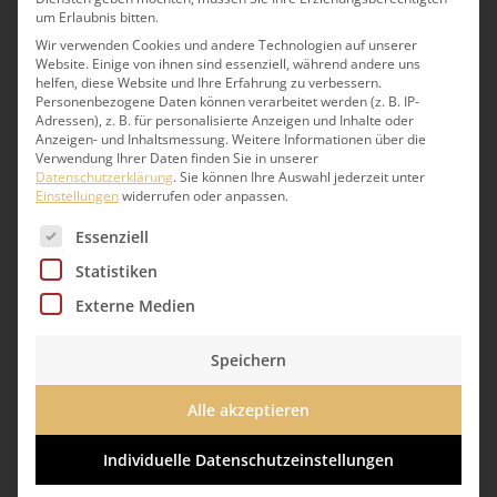
um Erlaubnis bitten.
Wir beraten Sie gern.
Wir verwenden Cookies und andere Technologien auf unserer
Website. Einige von ihnen sind essenziell, während andere uns
Berlin:
030 71091-11
helfen, diese Website und Ihre Erfahrung zu verbessern.
Personenbezogene Daten können verarbeitet werden (z. B. IP-
Adressen), z. B. für personalisierte Anzeigen und Inhalte oder
catering-berlin@lindner-esskultur.de
Anzeigen- und Inhaltsmessung.
Weitere Informationen über die
Verwendung Ihrer Daten finden Sie in unserer
Hamburg:
040 7344 95-222
Datenschutzerklärung
.
Sie können Ihre Auswahl jederzeit unter
Einstellungen
widerrufen oder anpassen.
catering-hamburg@lindner-esskultur.de
Es folgt eine Liste der Service-Gruppen, für die eine 
Essenziell
Statistiken
Externe Medien
Speichern
Alle akzeptieren
Individuelle Datenschutzeinstellungen