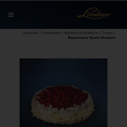
Zum
Inhalt
springen
Startseite
|
Produktwelt
|
Bäckerei & Konditorei
|
Torten
|
Bauerntorte Quark-Himbeer