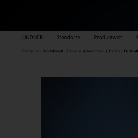
Zum
Inhalt
springen
LINDNER
Standorte
Produktwelt
Startseite
|
Produktwelt
|
Bäckerei & Konditorei
|
Torten
|
Fußball