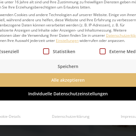
e unter 16 Jahre alt sind und Ihre Zustimmung zu freiwilligen Diensten geben m
 Sie Ihre Erziehungsberechtigten um Erlaubnis bitten.
rwenden Cookies und andere Technologien auf unserer Website. Einige von ihnen
ell, während andere uns helfen, diese Website und Ihre Erfahrung zu verbessern
nbezogene Daten können verarbeitet werden (z. B. IP-Adressen), z. B. für
alisierte Anzeigen und Inhalte oder Anzeigen- und Inhaltsmessung.
Weitere
ationen über die Verwendung Ihrer Daten finden Sie in unserer
Datenschutzerkl
nnen Ihre Auswahl jederzeit unter
Einstellungen
widerrufen oder anpassen.
lgt eine Liste der Service-Gruppen, für die eine Einwillig
Essenziell
Statistiken
Externe Med
Speichern
Alle akzeptieren
Individuelle Datenschutzeinstellungen
okie-Details
Datenschutzerklärung
Impress