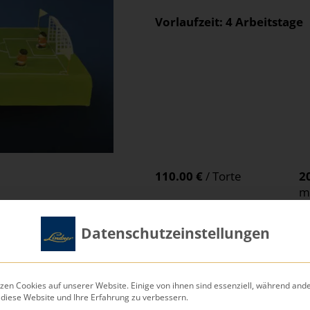
Vorlaufzeit: 4 Arbeitstage
110.00 €
/ Torte
2
mi
T
Datenschutzeinstellungen
270.00 €
/ Torte
3
mi
T
zen Cookies auf unserer Website. Einige von ihnen sind essenziell, während and
 diese Website und Ihre Erfahrung zu verbessern.