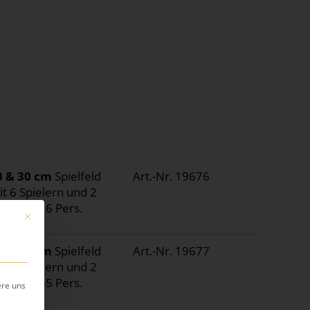
0 & 30 cm
Spielfeld
Art.-Nr. 19676
t 6 Spielern und 2
oren / 16 Pers.
Mit diesem Button wird der Dialog geschlossen. Seine Funktionalität ist ide
8 & 58 cm
Spielfeld
Art.-Nr. 19677
t 6 Spielern und 2
oren / 45 Pers.
ere uns