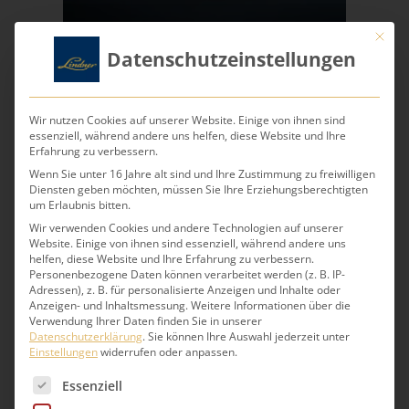
Mit die
Datenschutzeinstellungen
Lübecker Torte
Wir nutzen Cookies auf unserer Website. Einige von ihnen sind
essenziell, während andere uns helfen, diese Website und Ihre
Erfahrung zu verbessern.
Feiner Mürbe- und Biskuitboden mit Nuss-
Wenn Sie unter 16 Jahre alt sind und Ihre Zustimmung zu freiwilligen
Nougat-Creme, gefüllt mit Haselnuss-
Diensten geben möchten, müssen Sie Ihre Erziehungsberechtigten
Sahnecreme. Verziert mit Edelmarzipan,
um Erlaubnis bitten.
Walnüssen und gerösteten Mandelblättchen.
Wir verwenden Cookies und andere Technologien auf unserer
Website. Einige von ihnen sind essenziell, während andere uns
helfen, diese Website und Ihre Erfahrung zu verbessern.
Personenbezogene Daten können verarbeitet werden (z. B. IP-
Direkt online bestellen >
Adressen), z. B. für personalisierte Anzeigen und Inhalte oder
Anzeigen- und Inhaltsmessung.
Weitere Informationen über die
Verwendung Ihrer Daten finden Sie in unserer
Datenschutzerklärung
.
Sie können Ihre Auswahl jederzeit unter
Einstellungen
widerrufen oder anpassen.
Es folgt eine Liste der Service-Gruppen, für die eine 
Essenziell