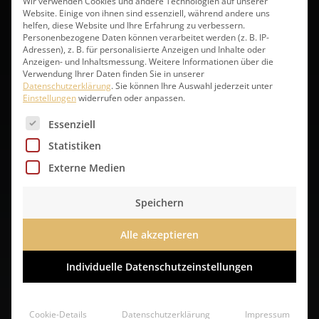
Wir verwenden Cookies und andere Technologien auf unserer
Website. Einige von ihnen sind essenziell, während andere uns
helfen, diese Website und Ihre Erfahrung zu verbessern.
Personenbezogene Daten können verarbeitet werden (z. B. IP-
Adressen), z. B. für personalisierte Anzeigen und Inhalte oder
Anzeigen- und Inhaltsmessung.
Weitere Informationen über die
Verwendung Ihrer Daten finden Sie in unserer
Datenschutzerklärung
.
Sie können Ihre Auswahl jederzeit unter
Einstellungen
widerrufen oder anpassen.
Es folgt eine Liste der Service-Gruppen, für die eine 
Essenziell
Ciabatta
Statistiken
Externe Medien
online bestellen
Speichern
Alle akzeptieren
Individuelle Datenschutzeinstellungen
Cookie-Details
Datenschutzerklärung
Impressum