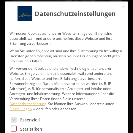
Mit die
Datenschutzeinstellungen
Wir nutzen Cookies auf unserer Website. Einige von ihnen sind
essenziell, während andere uns helfen, diese Website und Ihre
Erfahrung zu verbessern.
Wenn Sie unter 16 Jahre alt sind und Ihre Zustimmung zu freiwilligen
Diensten geben möchten, müssen Sie Ihre Erziehungsberechtigten
Steinofenbaguette
um Erlaubnis bitten.
Wir verwenden Cookies und andere Technologien auf unserer
Website. Einige von ihnen sind essenziell, während andere uns
online bestellen
helfen, diese Website und Ihre Erfahrung zu verbessern.
Personenbezogene Daten können verarbeitet werden (z. B. IP-
Adressen), z. B. für personalisierte Anzeigen und Inhalte oder
Anzeigen- und Inhaltsmessung.
Weitere Informationen über die
Verwendung Ihrer Daten finden Sie in unserer
Datenschutzerklärung
.
Sie können Ihre Auswahl jederzeit unter
Einstellungen
widerrufen oder anpassen.
Es folgt eine Liste der Service-Gruppen, für die eine 
Essenziell
Statistiken