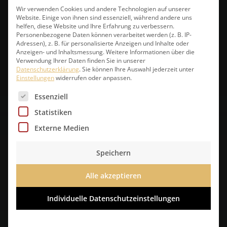
Wir verwenden Cookies und andere Technologien auf unserer
Website. Einige von ihnen sind essenziell, während andere uns
helfen, diese Website und Ihre Erfahrung zu verbessern.
Personenbezogene Daten können verarbeitet werden (z. B. IP-
Adressen), z. B. für personalisierte Anzeigen und Inhalte oder
Snack
Anzeigen- und Inhaltsmessung.
Weitere Informationen über die
Verwendung Ihrer Daten finden Sie in unserer
Datenschutzerklärung
.
Sie können Ihre Auswahl jederzeit unter
Einstellungen
widerrufen oder anpassen.
Route
Es folgt eine Liste der Service-Gruppen, für die eine 
Essenziell
Statistiken
Externe Medien
Speichern
Standorte Berlin
Alle akzeptieren
Individuelle Datenschutzeinstellungen