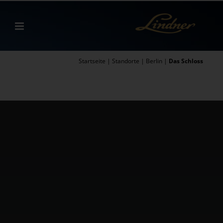
Zum
Inhalt
springen
Startseite
|
Standorte
|
Berlin
|
Das Schloss