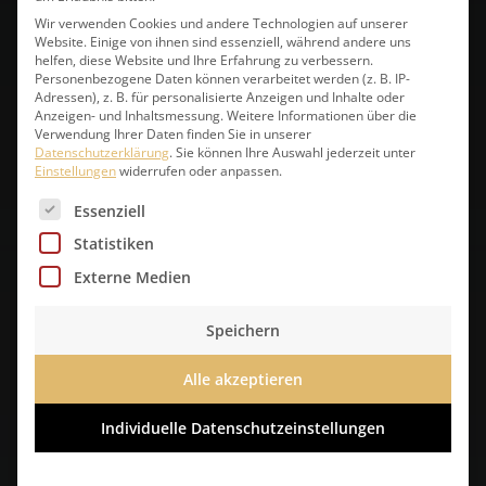
Wir verwenden Cookies und andere Technologien auf unserer
Snack
Website. Einige von ihnen sind essenziell, während andere uns
helfen, diese Website und Ihre Erfahrung zu verbessern.
Personenbezogene Daten können verarbeitet werden (z. B. IP-
Adressen), z. B. für personalisierte Anzeigen und Inhalte oder
Anzeigen- und Inhaltsmessung.
Weitere Informationen über die
Route
Verwendung Ihrer Daten finden Sie in unserer
Datenschutzerklärung
.
Sie können Ihre Auswahl jederzeit unter
Einstellungen
widerrufen oder anpassen.
Es folgt eine Liste der Service-Gruppen, für die eine 
Essenziell
Statistiken
Standorte Berlin
Externe Medien
Speichern
Alle akzeptieren
Individuelle Datenschutzeinstellungen