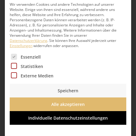
Wir verwenden Cookies und andere Technologien auf unserer
Website. Einige von ihnen sind essenziell, während andere uns
Kontakt
helfen, diese Website und Ihre Erfahrung zu verbessern.
Personenbezogene Daten können verarbeitet werden (z. B. IP-
Adressen), z. B. für personalisierte Anzeigen und Inhalte oder
Anzeigen- und Inhaltsmessung.
Weitere Informationen über die
Tel.
040 73 44 95 222
Verwendung Ihrer Daten finden Sie in unserer
Datenschutzerklärung
.
Sie können Ihre Auswahl jederzeit unter
Fax
040 734 49 52 01
Einstellungen
widerrufen oder anpassen.
Es folgt eine Liste der Service-Gruppen, für die eine 
Essenziell
Statistiken
Öffnungszeiten
Externe Medien
Mo–Fr
08.30–18.00 Uhr
Speichern
Sa
08.30–16.00 Uhr
Alle akzeptieren
Individuelle Datenschutzeinstellungen